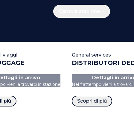
Cambia stazione
i viaggi
General services
UGGAGE
DISTRIBUTORI DE
ettagli in arrivo
Dettagli in arriv
po vieni a trovarci in stazione
Nel frattempo vieni a trovarci
i più
Scopri di più