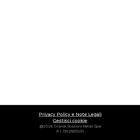
Privacy Policy e Note Legali
Gestisci cookie
@2026 Grandi Stazioni Retail Spa
P.I. 13925511001